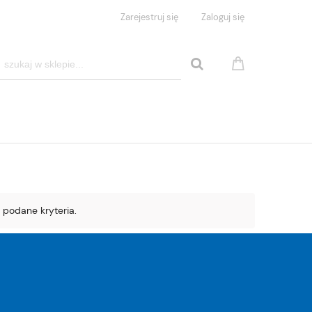
Zarejestruj się
Zaloguj się
 podane kryteria.