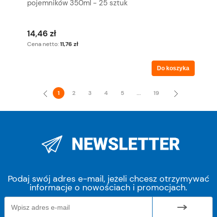
pojemników 350ml - 25 sztuk
14,46 zł
Cena netto:
11,76 zł
Do koszyka
«
»
1
2
3
4
5
...
19
Podaj swój adres e-mail, jeżeli chcesz otrzymywać
informacje o nowościach i promocjach.