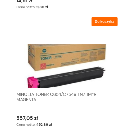
14,51 zł
Cena netto:
11,80 zł
Do koszyka
MINOLTA TONER C654/C754e TN711M*R
MAGENTA
557,05 zł
Cena netto:
452,89 zł