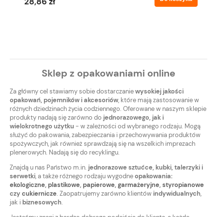
28,86 zł
Sklep z opakowaniami online
Za główny cel stawiamy sobie dostarczanie
wysokiej jakości
opakowań, pojemników i akcesoriów
, które mają zastosowanie w
różnych dziedzinach życia codziennego. Oferowane w naszym sklepie
produkty nadają się zarówno do
jednorazowego, jak i
wielokrotnego użytku
- w zależności od wybranego rodzaju. Mogą
służyć do pakowania, zabezpieczania i przechowywania produktów
spożywczych, jak również sprawdzają się na wszelkich imprezach
plenerowych. Nadają się do recyklingu.
Znajdą u nas Państwo m.in.
jednorazowe sztućce, kubki, talerzyki i
serwetki
, a także różnego rodzaju wygodne
opakowania:
ekologiczne
,
plastikowe
,
papierowe
,
garmażeryjne
,
styropianowe
czy
cukiernicze
. Zaopatrujemy zarówno klientów
indywidualnych
,
jak i
biznesowych
.