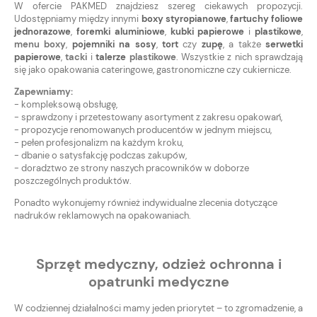
W ofercie PAKMED znajdziesz szereg ciekawych propozycji.
Udostępniamy między innymi
boxy
styropianowe
,
fartuchy
foliowe
jednorazowe
,
foremki
aluminiowe
,
kubki
papierowe
i
plastikowe
,
menu
boxy
,
pojemniki
na
sosy
,
tort
czy
zupę
, a także
serwetki
papierowe
,
tacki
i
talerze
plastikowe
. Wszystkie z nich sprawdzają
się jako opakowania cateringowe, gastronomiczne czy cukiernicze.
Zapewniamy:
- kompleksową obsługę,
- sprawdzony i przetestowany asortyment z zakresu opakowań,
- propozycje renomowanych producentów w jednym miejscu,
- pełen profesjonalizm na każdym kroku,
- dbanie o satysfakcję podczas zakupów,
- doradztwo ze strony naszych pracowników w doborze
poszczególnych produktów.
Ponadto wykonujemy również indywidualne zlecenia dotyczące
nadruków reklamowych na opakowaniach.
Sprzęt medyczny, odzież ochronna i
opatrunki medyczne
W codziennej działalności mamy jeden priorytet – to zgromadzenie, a