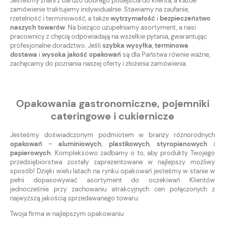
Jesteśmy znani z bardzo dobrego podejścia do klienta, a każde
zamówienie traktujemy indywidualnie. Stawiamy na zaufanie,
rzetelność i terminowość, a także
wytrzymałość
i
bezpieczeństwo
naszych towarów
. Na bieżąco uzupełniamy asortyment, a nasi
pracownicy z chęcią odpowiadają na wszelkie pytania, gwarantując
profesjonalne doradztwo. Jeśli
szybka wysyłka
,
terminowa
dostawa
i
wysoka jakość opakowań
są dla Państwa równie ważne,
zachęcamy do poznania naszej oferty i złożenia zamówienia.
Opakowania gastronomiczne, pojemniki
cateringowe i cukiernicze
Jesteśmy doświadczonym podmiotem w branży różnorodnych
opakowań
–
aluminiowych
,
plastikowych
,
styropianowych
i
papierowych
. Kompleksowo zadbamy o to, aby produkty Twojego
przedsiębiorstwa zostały zaprezentowane w najlepszy możliwy
sposób! Dzięki wielu latach na rynku opakowań jesteśmy w stanie w
pełni dopasowywać asortyment do oczekiwań Klientów
jednocześnie przy zachowaniu atrakcyjnych cen połączonych z
najwyższą jakością sprzedawanego towaru.
Twoja firma w najlepszym opakowaniu