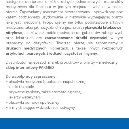
następnie dostarczenie różnorodnych jednorazowych materiałów
medycznych dla Pacjenta w jednym miejscu – właśnie w naszej
ofercie. Zapewniamy asortyment przetestowany i sprawdzony pod
kątem codziennego użytkowania w niezwykle wymagającej branży,
jaką jest medycyna. Proponujemy nie tylko podstawowe artykuły
medyczne, takie jak nożyczki chirurgiczne czy
rękawiczki lateksowe
i
nitrylowe
, ale również meble medyczne do gabinetów zabiegowych
oraz lekarskich czy
zaawansowane środki czystości
, w tym
preparaty do dezynfekcji. Tworząc ofertę, nie zapominamy o
drukach medycznych
, kopertach, a także innych niezbędnych
artykułach biurowych
,
środkach czystości
i
higieny
.
Dystrybutor najlepszych marek produktów w branży –
medyczny
sklep internetowy PAKMED
Do współpracy zapraszamy:
- placówki medyczne (publiczne i niepubliczne),
- kliniki i szpitale,
- prywatne gabinety, także stomatologiczne,
- lekarzy weterynarii,
- placówki pomocy społecznej,
- firmy działające w dziedzinie medycyny.