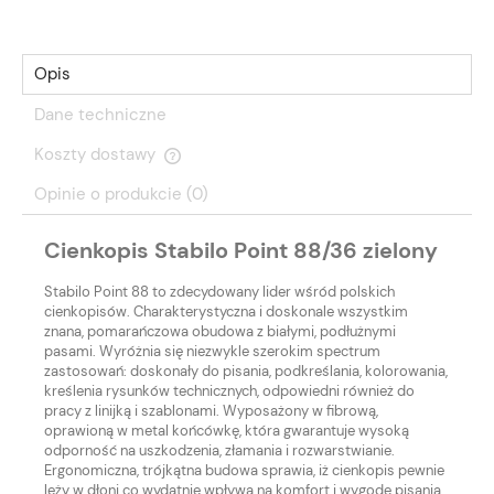
Opis
Dane techniczne
Koszty dostawy
Opinie o produkcie (0)
Cienkopis Stabilo Point 88/36 zielony
Stabilo Point 88 to zdecydowany lider wśród polskich
cienkopisów. Charakterystyczna i doskonale wszystkim
znana, pomarańczowa obudowa z białymi, podłużnymi
pasami. Wyróżnia się niezwykle szerokim spectrum
zastosowań: doskonały do pisania, podkreślania, kolorowania,
kreślenia rysunków technicznych, odpowiedni również do
pracy z linijką i szablonami. Wyposażony w fibrową,
oprawioną w metal końcówkę, która gwarantuje wysoką
odporność na uszkodzenia, złamania i rozwarstwianie.
Ergonomiczna, trójkątna budowa sprawia, iż cienkopis pewnie
leży w dłoni co wydatnie wpływa na komfort i wygodę pisania.